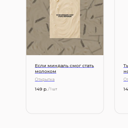
Если миндаль смог стать
Т
молоком
н
Открытка
О
149
р.
1
/
1 шт