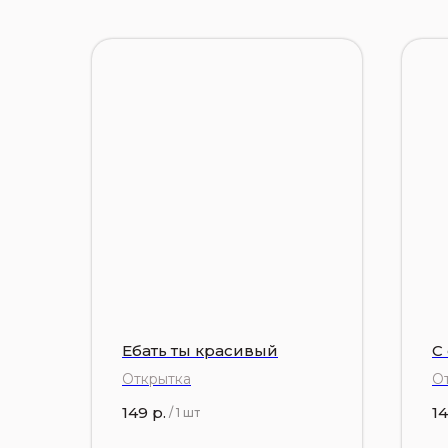
Ебать ты красивый
С
Открытка
О
149
р.
1
/
1 шт