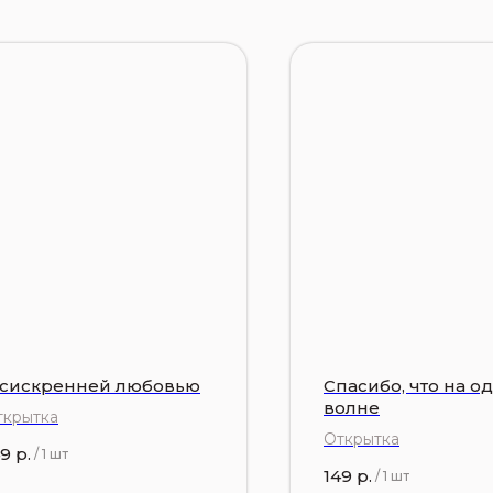
 сискренней любовью
Спасибо, что на о
волне
ткрытка
Открытка
49
р.
/
1 шт
149
р.
/
1 шт