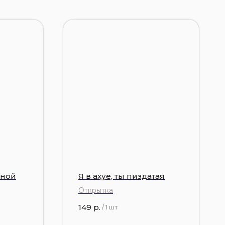
дной
Я в ахуе, ты пиздатая
Открытка
149
р.
/
1 шт