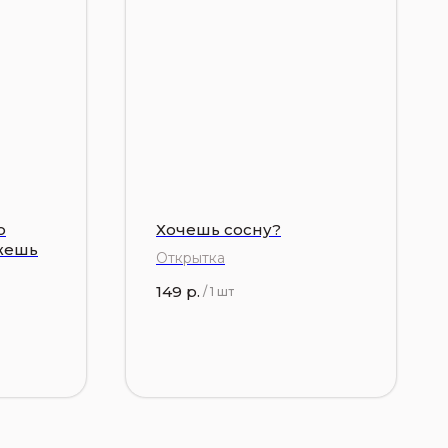
о
Хочешь сосну?
жешь
Открытка
149
р.
/
1 шт