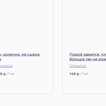
ы, конечно, не сырок,
Порой кажется, чт
о
больше так не мо
ткрытка
Открытка
49
р.
149
р.
/
1 шт
/
1 шт