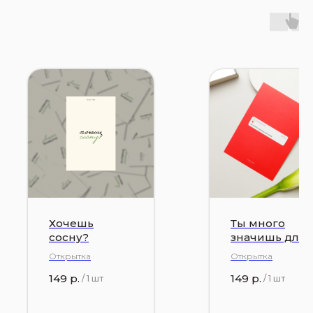
Хочешь
Ты много
сосну?
значишь для
меня
Открытка
Открытка
149
р.
149
р.
/
1 шт
/
1 шт