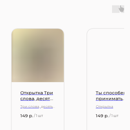
Открытка Три
Ты способен
слова, десять
принимать
букв
хорошие
Три слова, десять
Открытка
решения
букв
149
р.
149
р.
/
1 шт
/
1 шт