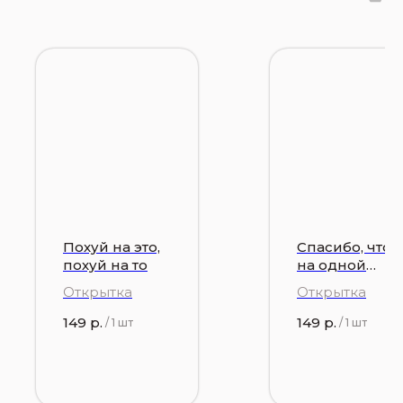
Похуй на это,
Спасибо, что
похуй на то
на одной
волне
Открытка
Открытка
149
р.
149
р.
/
1 шт
/
1 шт