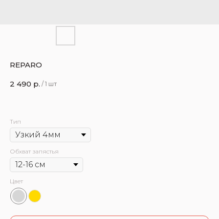
REPARO
2 490
р.
/
1 шт
Тип
Обхват запястья
Цвет